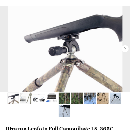
Штатив Leofoto Full Camouflage LS-365C +