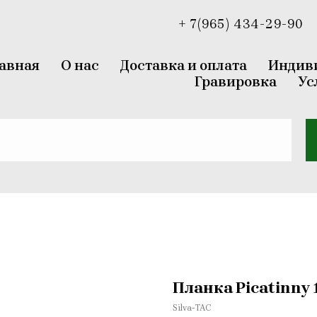
+ 7(965) 434-29-90
//
авная
О нас
Доставка и оплата
Индиви
Гравировка
Ус
Планка Picatinny
Silva-TAC