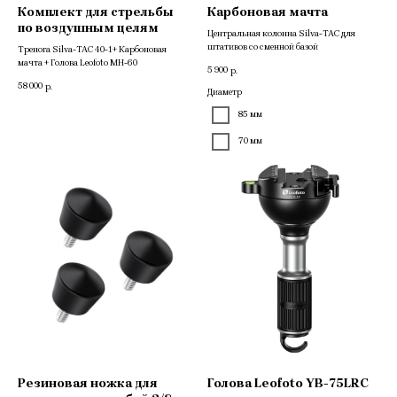
Комплект для стрельбы
Карбоновая мачта
по воздушным целям
Центральная колонна Silva-TAC для
штативов со сменной базой
Тренога Silva-TAC 40-1+ Карбоновая
мачта + Голова Leofoto MH-60
5 900
р.
58 000
р.
Диаметр
85 мм
70 мм
Резиновая ножка для
Голова Leofoto YB-75LRC