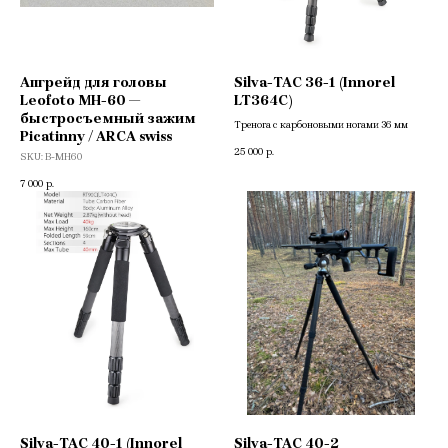
Апгрейд для головы
Silva-TAC 36-1 (Innorel
Leofoto MH-60 —
LT364C)
быстросъемный зажим
Тренога c карбоновыми ногами 36 мм
Picatinny / ARCA swiss
25 000
р.
SKU:
B-MH60
7 000
р.
Silva-TAC 40-1 (Innorel
Silva-TAC 40-2