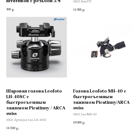
штативов с резьбой 3/8
SKU:
Bowl75
300
р.
11 000
р.
Шаровая голова Leofoto
Голова Leofoto MH-40 с
LH-40SC с
быстросъемным
быстросъемным
зажимом Picatinny/ARCA
зажимом Picatinny / ARCA
swiss
swiss
SKU:
Leo-MH-40
SKU:
Артикул: Leo-LH-40SC
19 000
р.
14 500
р.