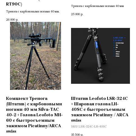
RT90C)
Тренога с карбоновыми ногами 40 мм
Тренога c карбоновыми ногами 40 мм.
25 000
р.
26 000
р.
Комплект Тренога
Штатив Leofoto LSR-324C
(Штатив) c карбоновыми
+ Шаровая голова LH-
ногами 40 мм Silva-TAC
40SC с быстросъемным
40-2 + Голова Leofoto MH-
зажимом Picatinny / ARCA
60 с быстросъемным
swiss
зажимом Picatinny/ARCA
SKU:
LSR-324C-LH-40SC
swiss
35 500
р.