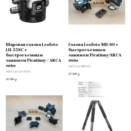
Шаровая голова Leofoto
Голова Leofoto MH-60 с
LH-55SC с
быстросъемным
быстросъемным
зажимом Picatinny/ARCA
зажимом Picatinny / ARCA
swiss
swiss
SKU:
Leo-MH-60
SKU:
Leo-LH-55SC
27 000
р.
16 000
р.