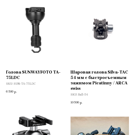
Голова SUNWAYFOTO TA-
Шаровая голова Silva-TAC
75LDC
54 мм с быстросъемным
зажимом Picatinny / ARCA
SKU:
SUN-TA-75LDC
swiss
6 500
р.
SKU:
Ball-54
10 500
р.