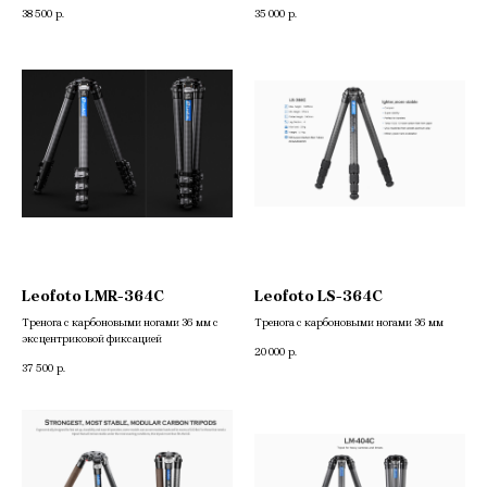
38 500
35 000
р.
р.
Leofoto LMR-364C
Leofoto LS-364C
Тренога c карбоновыми ногами 36 мм с
Тренога c карбоновыми ногами 36 мм
эксцентриковой фиксацией
20 000
р.
37 500
р.