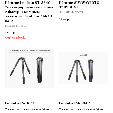
Штатив Leofoto ST-364C
Штатив SUNWAYFOTO
*интегрированная голова
T4030CMI
с быстросъемным
SKU:
SUN-T4030CMI
зажимом Picatinny / ARCA
46 000
р.
swiss
SKU:
Leo-ST-364C
44 000
р.
Out of stock
Leofoto LN-364C
Leofoto LM-364C
Тренога c карбоновыми ногами 36 мм
Тренога c карбоновыми ногами 36 мм