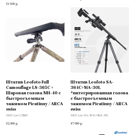
51 500
р.
Штатив Leofoto Full
Штатив Leofoto SA-
Camouflage LS-365C +
364C+MA-30L
Шаровая голова MH-40 с
*интегрированная голова
быстросъемным
с быстросъемным
зажимом Picatinny / ARCA
зажимом Picatinny / ARCA
swiss
swiss
SKU:
Leo-CAMO
SKU:
Leo-SA-364C+MA-30L
52 000
47 000
р.
р.