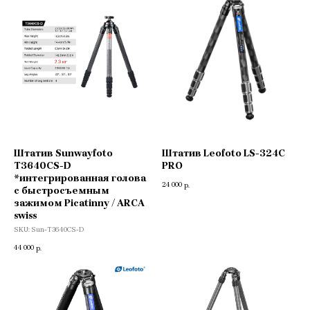
Штатив Sunwayfoto
Штатив Leofoto LS-324C
T3640CS-D
PRO
*интегрированная голова
24 000
р.
с быстросъемным
зажимом Picatinny / ARCA
swiss
SKU:
Sun-T3640CS-D
44 000
р.